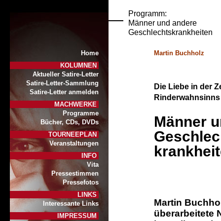
Programm:
Männer und andere
Geschlechtskrankheiten
Home
Martin Buchholz
KOLUMNEN
Aktueller Satire-Letter
Satire-Letter-Sammlung
Die Liebe in der Z
Satire-Letter anmelden
Rinderwahnsinns 
MACHWERKE
Programme
Männer u
Bücher, CDs, DVDs
Geschlec
TOURNEEPLAN
Veranstaltungen
krankhei
INFO
Vita
Pressestimmen
Pressefotos
LINKS
Martin Buchhol
Interessante Links
überarbeitete
IMPRESSUM