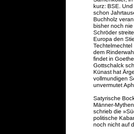
kurz: BSE. Und
schon Jahrtaus
Buchholz verans
bisher noch nie
Schröder streit
Europa den Sti
Techtelmechtel
dem Rinderwahn
findet in Goeth
Gottschalck sc
Künast hat Ärg
vollmundigen S
unvermutet Aphr
Satyrische Bock
Männer-Mythen 
schrieb die »S
politische Kaba
noch nicht auf 