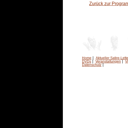
Zurück zur Progra
|
Home
Aktueller Satire-Lette
|
|
DVDs
Veranstaltungen
V
|
Datenschutz