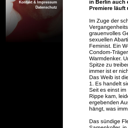
in Berlin auch
Kontakt & Impressum
Datenschutz
Premiere läuft u
Im Zuge der sch
Vergangenheits
grauenvolles G
sexuellen Abartig
Feminist. Ein 
Condom-Träger.
Warmdenker. Um
Spitze zu treib
immer ist er nic
Das Weib ist di
1. Es handelt s
Seit es einst i
Rippe kam, leid
ergebenden Au
hängt, was imm
Das sündige Fle
Samenkoller, i