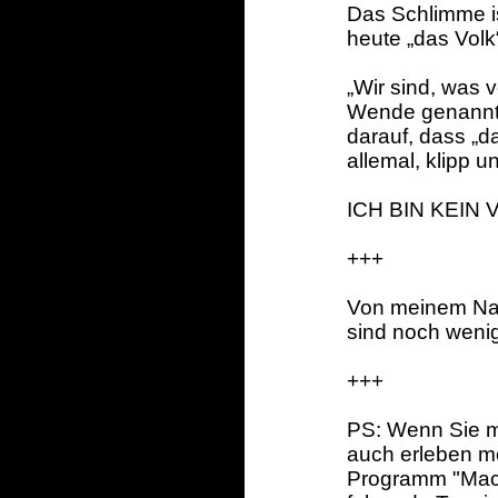
Das Schlimme is
heute „das Volk“
„Wir sind, was 
Wende genannt.
darauf, dass „da
allemal, klipp un
ICH BIN KEIN 
+++
Von meinem Nac
sind noch weni
+++
PS: Wenn Sie mi
auch erleben m
Programm "Mach