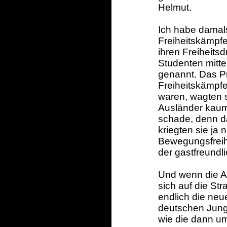
Helmut.
Ich habe damals
Freiheitskämpfe
ihren Freiheits
Studenten mittei
genannt. Das Pr
Freiheitskämpf
waren, wagten s
Ausländer kaum
schade, denn d
kriegten sie ja
Bewegungsfreih
der gastfreundl
Und wenn die Au
sich auf die Str
endlich die ne
deutschen Jungs
wie die dann um 