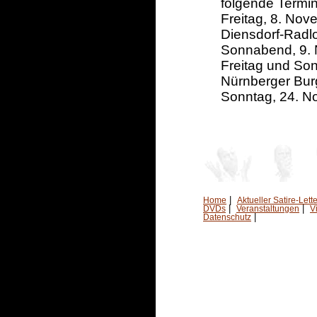
folgende Termin
Freitag, 8. Nov
Diensdorf-Radl
Sonnabend, 9. 
Freitag und So
Nürnberger Burg
Sonntag, 24. N
|
Home
Aktueller Satire-Lette
|
|
DVDs
Veranstaltungen
V
|
Datenschutz