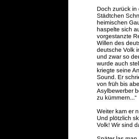
Doch zurück in 
Städtchen Schn
heimischen Gaue
haspelte sich 
vorgestanzte R
Willen des deu
deutsche Volk i
und zwar so deu
wurde auch stel
kriegte seine A
Sound. Er schrie
von früh bis ab
Asylbewerber be
zu kümmern...“
Weiter kam er n
Und plötzlich s
Volk! Wir sind d
Später las man 