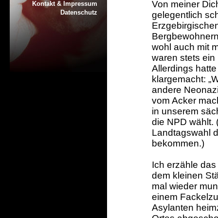
Von meiner Dic
Kontakt & Impressum
Datenschutz
gelegentlich sch
Erzgebirgische
Bergbewohnern 
wohl auch mit 
waren stets ein
Allerdings hatte
klargemacht: „
andere Neonazis
vom Acker mache
in unserem säc
die NPD wählt. 
Landtagswahl d
bekommen.)
Ich erzähle das 
dem kleinen St
mal wieder mun
einem Fackelzu
Asylanten heimz