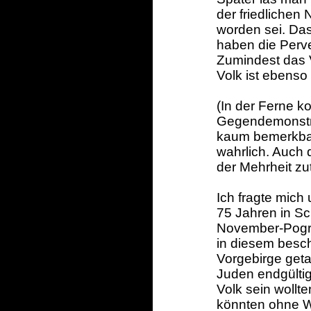
der friedlichen
worden sei. Das
haben die Perver
Zumindest das 
Volk ist ebenso
(In der Ferne k
Gegendemonstra
kaum bemerkba
wahrlich. Auch 
der Mehrheit zut
Ich fragte mich 
75 Jahren in S
November-Pogr
in diesem besc
Vorgebirge geta
Juden endgültig
Volk sein wollt
könnten ohne We