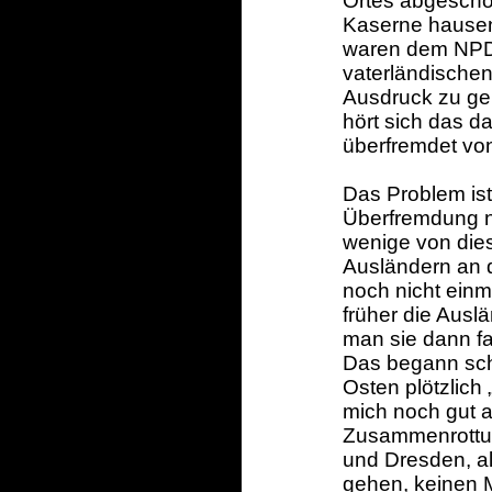
Ortes abgeschott
Kaserne hausen
waren dem NPD-A
vaterländische
Ausdruck zu ge
hört sich das da
überfremdet vo
Das Problem is
Überfremdung ni
wenige von dies
Ausländern an 
noch nicht ein
früher die Ausl
man sie dann fa
Das begann scho
Osten plötzlich 
mich noch gut a
Zusammenrottun
und Dresden, al
gehen, keinen 