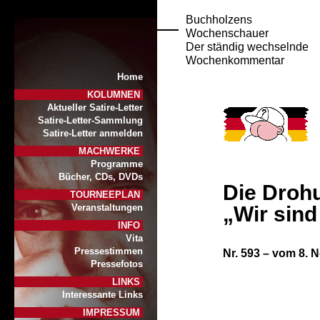
Buchholzens
Wochenschauer
Der ständig wechselnde
Wochenkommentar
Home
KOLUMNEN
Aktueller Satire-Letter
Satire-Letter-Sammlung
Satire-Letter anmelden
MACHWERKE
Programme
Bücher, CDs, DVDs
Die Drohu
TOURNEEPLAN
„Wir sind
Veranstaltungen
INFO
Vita
Pressestimmen
Nr. 593 – vom 8.
Pressefotos
LINKS
Interessante Links
IMPRESSUM