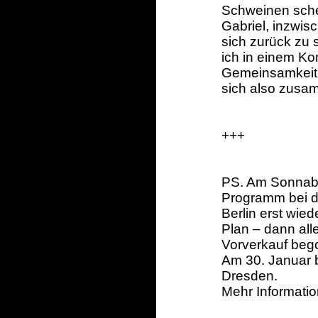
Schweinen schei
Gabriel, inzwis
sich zurück zu 
ich in einem Ko
Gemeinsamkeit m
sich also zusam
+++
PS. Am Sonnabe
Programm bei d
Berlin erst wie
Plan – dann alle
Vorverkauf beg
Am 30. Januar b
Dresden.
Mehr Informati