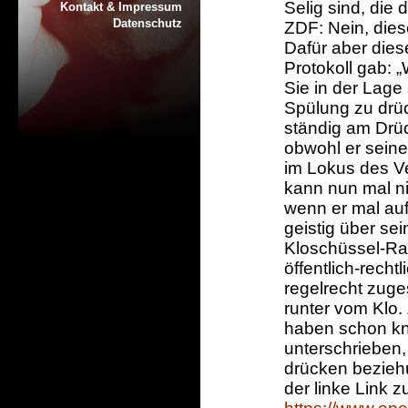
Selig sind, die 
Kontakt & Impressum
Datenschutz
ZDF: Nein, dies
Dafür aber diese
Protokoll gab:
Sie in der Lage
Spülung zu drück
ständig am Drück
obwohl er seine
im Lokus des V
kann nun mal ni
wenn er mal auf 
geistig über se
Kloschüssel-Ra
öffentlich-rech
regelrecht zuge
runter vom Klo.
haben schon kn
unterschrieben,
drücken beziehu
der linke Link 