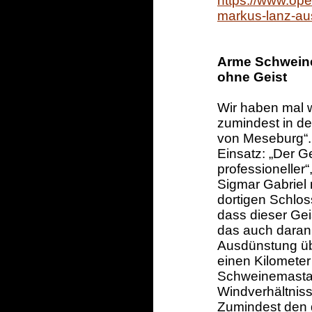
https://www.open
markus-lanz-au
Arme Schwein
ohne Geist
Wir haben mal 
zumindest in de
von Meseburg“. 
Einsatz: „Der G
professioneller“
Sigmar Gabriel 
dortigen Schlos
dass dieser Geis
das auch daran
Ausdünstung üb
einen Kilometer 
Schweinemastan
Windverhältniss
Zumindest den d