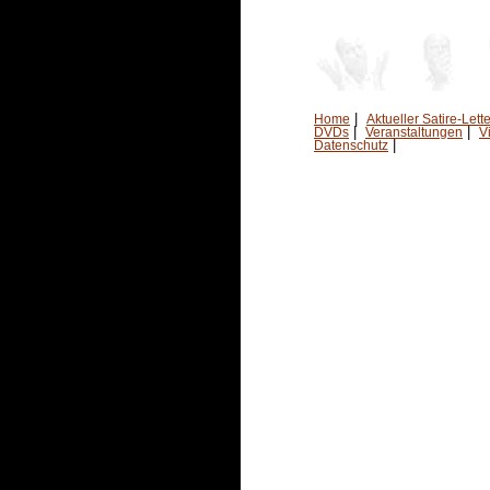
|
Home
Aktueller Satire-Lette
|
|
DVDs
Veranstaltungen
V
|
Datenschutz