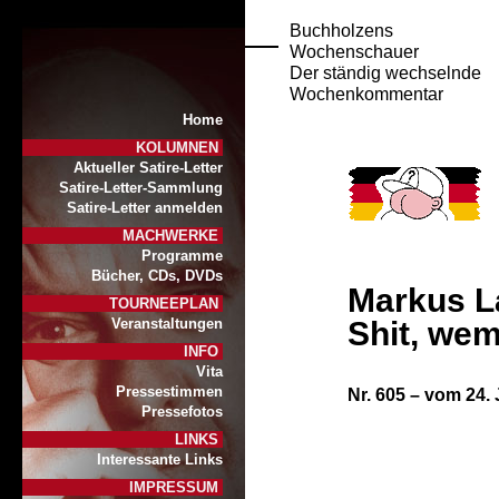
Buchholzens
Wochenschauer
Der ständig wechselnde
Wochenkommentar
Home
KOLUMNEN
Aktueller Satire-Letter
Satire-Letter-Sammlung
Satire-Letter anmelden
MACHWERKE
Programme
Bücher, CDs, DVDs
Markus L
TOURNEEPLAN
Shit, wem
Veranstaltungen
INFO
Vita
Pressestimmen
Nr. 605 – vom 24.
Pressefotos
LINKS
Interessante Links
IMPRESSUM