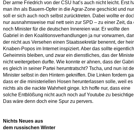
Der arme Friedrich von der CSU hat’s auch nicht leicht. Erst h
man ihn als Bauern-Opfer in die Agrar-Zone geschickt und nu
soll er sich auch noch selbst zurücktreten. Dabei wollte er doc
nur ausnahmsweise mal nett sein zur SPD – zu einer Zeit, da 
noch Minister für die deutschen Innereien war. Er wollte den
Gabriel in den Koalitionsverhandlungen ja nur vorwarnen, dam
der nicht aus Versehen einen Staatssekretär benennt, der hei
Knaben-Popos im Internet inspiziert. Aber das sollte eigentlich
Geheimnis bleiben, und zwar ein dienstliches, das der Ministe
nicht weitergeben durfte. Wie konnte er ahnen, dass der Gabri
es gleich in seiner Partei herumtratscht? Tscha, und nun ist de
Minister selbst in den Hintern gekniffen. Die Linken fordern gar
dass er die ministeriellen Hosen herunterlassen solle, weil e
nichts als die nackte Wahrheit ginge. Ich hoffe nur, dass eine
solche Entblößung nicht auch noch auf Youtube zu besichtigen
Das wäre denn doch eine Spur zu pervers.
Nichts Neues aus
dem russischen Winter