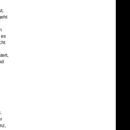
h
t,
geht
h
 es
cht
ert,
nd
.
r
nz,