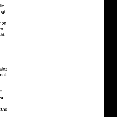
die
ngt
m
chon
en
ht.
ainz
book
“,
wer
fand