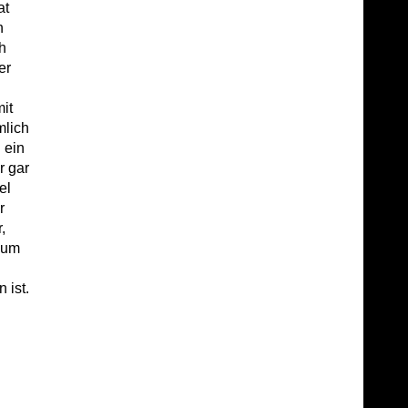
at
n
h
er
it
mlich
 ein
r gar
el
r
,
s um
 ist.