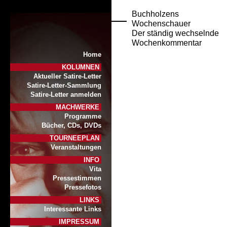
Buchholzens
Wochenschauer
Der ständig wechselnde
Wochenkommentar
Home
KOLUMNEN
Aktueller Satire-Letter
Satire-Letter-Sammlung
Satire-Letter anmelden
MACHWERKE
Programme
Bücher, CDs, DVDs
TOURNEEPLAN
Veranstaltungen
INFO
Vita
Pressestimmen
Pressefotos
LINKS
Interessante Links
IMPRESSUM