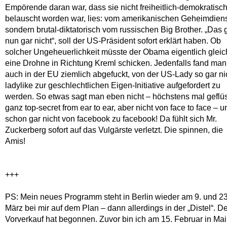
Empörende daran war, dass sie nicht freiheitlich-demokratisc
belauscht worden war, lies: vom amerikanischen Geheimdiens
sondern brutal-diktatorisch vom russischen Big Brother. „Das 
nun gar nicht“, soll der US-Präsident sofort erklärt haben. Ob
solcher Ungeheuerlichkeit müsste der Obama eigentlich gleic
eine Drohne in Richtung Kreml schicken. Jedenfalls fand man
auch in der EU ziemlich abgefuckt, von der US-Lady so gar ni
ladylike zur geschlechtlichen Eigen-Initiative aufgefordert zu
werden. So etwas sagt man eben nicht – höchstens mal geflüst
ganz top-secret from ear to ear, aber nicht von face to face – u
schon gar nicht von facebook zu facebook! Da fühlt sich Mr.
Zuckerberg sofort auf das Vulgärste verletzt. Die spinnen, die
Amis!
+++
PS: Mein neues Programm steht in Berlin wieder am 9. und 23
März bei mir auf dem Plan – dann allerdings in der „Distel“. De
Vorverkauf hat begonnen. Zuvor bin ich am 15. Februar in Mai