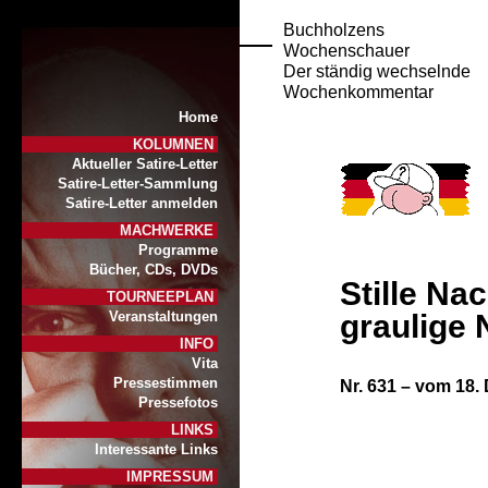
Buchholzens
Wochenschauer
Der ständig wechselnde
Wochenkommentar
Home
KOLUMNEN
Aktueller Satire-Letter
Satire-Letter-Sammlung
Satire-Letter anmelden
MACHWERKE
Programme
Bücher, CDs, DVDs
Stille Nac
TOURNEEPLAN
graulige 
Veranstaltungen
INFO
Vita
Pressestimmen
Nr. 631 – vom 18
Pressefotos
LINKS
Interessante Links
IMPRESSUM