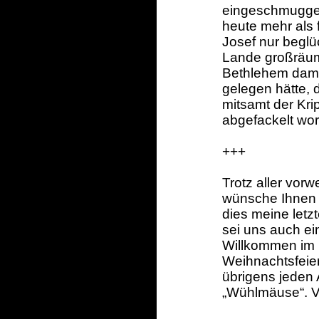
eingeschmuggelt
heute mehr als 
Josef nur begl
Lande großräu
Bethlehem dama
gelegen hätte, 
mitsamt der Kri
abgefackelt wo
+++
Trotz aller vorw
wünsche Ihnen 
dies meine letz
sei uns auch ei
Willkommen im 
Weihnachtsfeier
übrigens jeden
„Wühlmäuse“. Vi