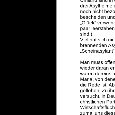
Umland sind in
drei Asylheime
noch nicht bezo
bescheiden und
„Glück“ verwend
paar leerstehe
sind.)
Viel hat sich n
brennenden Asy
„Scheinasylant“
Man muss offen
wieder daran er
waren dereinst 
Maria, von dene
die Rede ist. A
geflohen. Zu ih
versucht, in De
christlichen Part
Wirtschaftsflüc
zumal uns diese