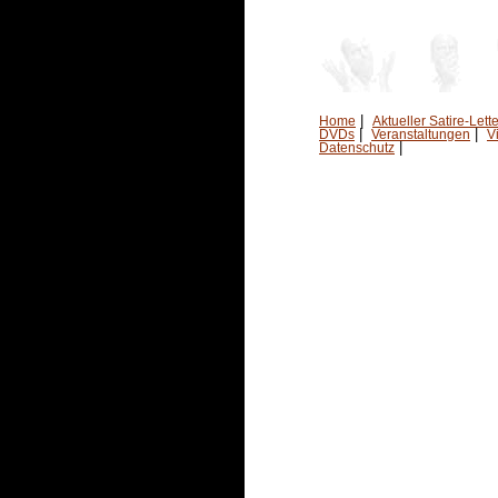
|
Home
Aktueller Satire-Lette
|
|
DVDs
Veranstaltungen
V
|
Datenschutz