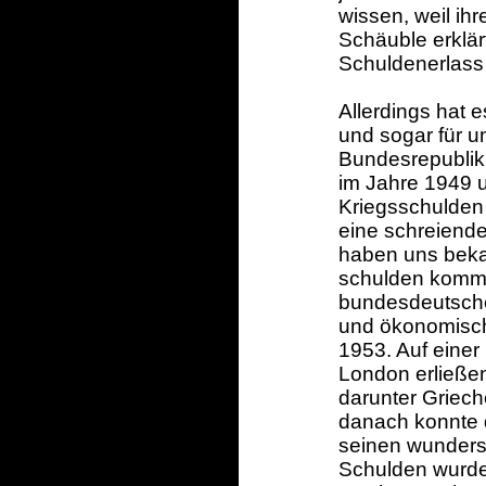
wissen, weil ihr
Schäuble erklär
Schuldenerlass 
Allerdings hat 
und sogar für u
Bundesrepublik
im Jahre 1949 u
Kriegsschulden
eine schreiende
haben uns bekan
schulden komme
bundesdeutsche
und ökonomisch
1953. Auf einer
London erließen
darunter Griech
danach konnte 
seinen wunders
Schulden wurde