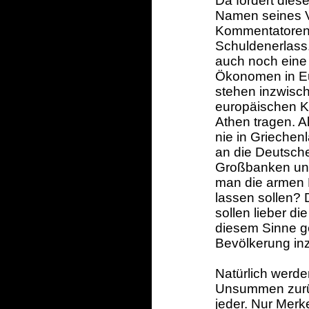
Da fordert dies
Namen seines Vo
Kommentatoren 
Schuldenerlass.
auch noch eine
Ökonomen in Eur
stehen inzwisch
europäischen K
Athen tragen. A
nie in Grieche
an die Deutsche
Großbanken und
man die armen
lassen sollen? 
sollen lieber d
diesem Sinne geh
Bevölkerung in
Natürlich werde
Unsummen zurü
jeder. Nur Merk