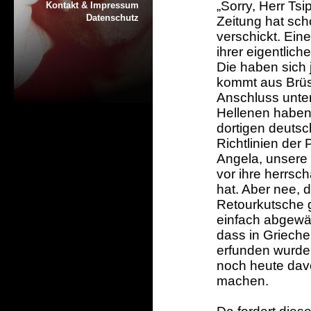
„Sorry, Herr Tsi
Kontakt & Impressum
Datenschutz
Zeitung hat sc
verschickt. Ein
ihrer eigentlic
Die haben sich 
kommt aus Brüs
Anschluss unte
Hellenen haben 
dortigen deuts
Richtlinien der 
Angela, unsere
vor ihre herrsc
hat. Aber nee, 
Retourkutsche g
einfach abgewäh
dass in Grieche
erfunden wurde.
noch heute dav
machen.