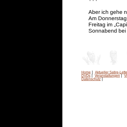
Aber ich gehe n
Am Donnerstag 
Freitag im „Cap
Sonnabend bei 
|
Home
Aktueller Satire-Lette
|
|
DVDs
Veranstaltungen
V
|
Datenschutz