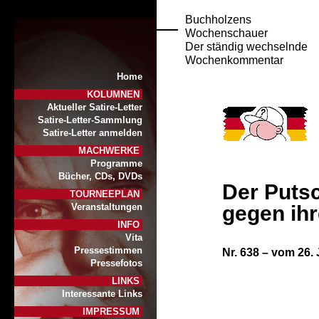
Buchholzens
Wochenschauer
Der ständig wechselnde
Wochenkommentar
Home
KOLUMNEN
Aktueller Satire-Letter
Satire-Letter-Sammlung
Satire-Letter anmelden
MACHWERKE
Programme
Bücher, CDs, DVDs
Der Puts
TOURNEEPLAN
gegen ih
Veranstaltungen
INFO
Vita
Pressestimmen
Nr. 638 – vom 26.
Pressefotos
LINKS
Interessante Links
IMPRESSUM