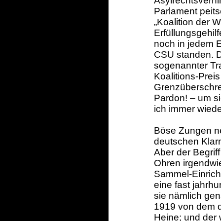
Asylrechtsverh
Parlament peitsc
„Koalition der W
Erfüllungsgehil
noch in jedem E
CSU standen. Di
sogenannter Tr
Koalitions-Prei
Grenzüberschrei
Pardon! – um si
ich immer wiede
Böse Zungen ne
deutschen Klar
Aber der Begrif
Ohren irgendwi
Sammel-Einrich
eine fast jahrh
sie nämlich ge
1919 von dem d
Heine; und der 