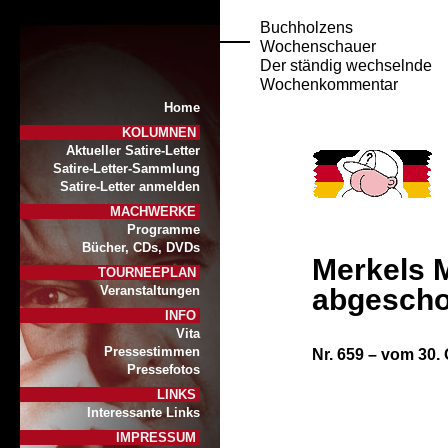
Buchholzens
Wochenschauer
Der ständig wechselnde
Wochenkommentar
Home
KOLUMNEN
Aktueller Satire-Letter
Satire-Letter-Sammlung
Satire-Letter anmelden
MACHWERKE
Programme
Bücher, CDs, DVDs
Merkels M
TOURNEEPLAN
abgescho
Veranstaltungen
INFO
Vita
Pressestimmen
Nr. 659 – vom 30.
Pressefotos
LINKS
Interessante Links
IMPRESSUM