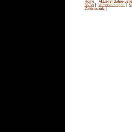
|
Home
Aktueller Satire-Lette
|
|
DVDs
Veranstaltungen
V
|
Datenschutz