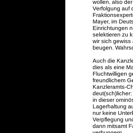
wollen, also de
Verfolgung auf
Fraktionsexpert
Mayer, im Deuts
Einrichtungen n
selektieren zu 
wir sich gewiss
beugen. Wahrsch
Auch die Kanzl
dies als eine 
Fluchtwilligen g
freundlichem Ges
Kanzleramts-Ch
deut(sch)licher:
in dieser omin
Lagerhaltung a
nur keine Unter
Verpflegung un
dann mitsamt Fam
verhungern.