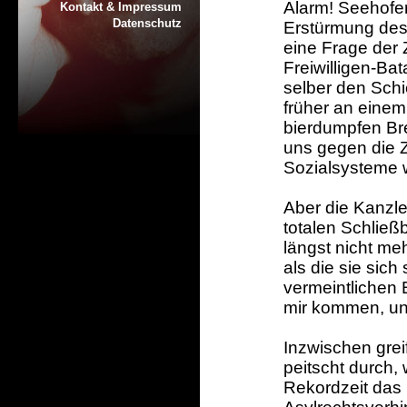
Alarm! Seehofer
Kontakt & Impressum
Datenschutz
Erstürmung des 
eine Frage der
Freiwilligen-Bat
selber den Schi
früher an einem
bierdumpfen Bre
uns gegen die 
Sozialsysteme w
Aber die Kanzle
totalen Schließ
längst nicht me
als die sie sich 
vermeintlichen B
mir kommen, und
Inzwischen grei
peitscht durch, 
Rekordzeit das 