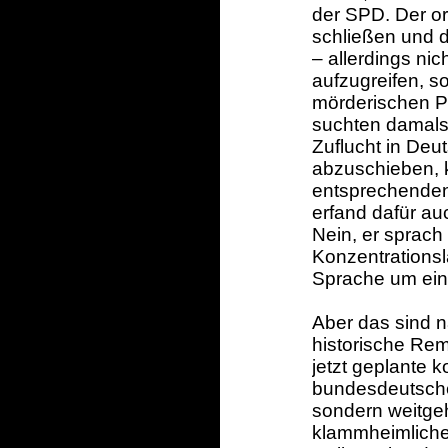
der SPD. Der o
schließen und d
– allerdings ni
aufzugreifen, 
mörderischen P
suchten damals
Zuflucht in Deu
abzuschieben, k
entsprechenden
erfand dafür a
Nein, er sprach
Konzentrationsl
Sprache um einen
Aber das sind n
historische Rem
jetzt geplante k
bundesdeutsche
sondern weitge
klammheimliche