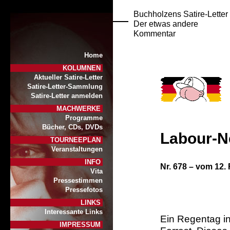
Buchholzens Satire-Letter
Der etwas andere
Kommentar
Home
KOLUMNEN
Aktueller Satire-Letter
Satire-Letter-Sammlung
Satire-Letter anmelden
MACHWERKE
Programme
Bücher, CDs, DVDs
Labour-N
TOURNEEPLAN
Veranstaltungen
INFO
Nr. 6
78
– vom 12. 
Vita
Pressestimmen
Pressefotos
LINKS
Interessante Links
Ein Regentag i
IMPRESSUM