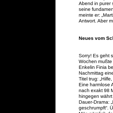
Abend in purer 
seine fundamen
meinte er: „Marti
Antwort. Aber m
Neues vom Sch
Sorry! Es geht 
Wochen mußte ic
Enkelin Finia 
Nachmittag eine
Titel trug: „Hil
Eine harmlose Al
nach exakt 98 M
hingegen währt 
Dauer-Drama: „H
geschrumpft“. Üb