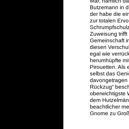
Mär, nämlich das
Butzemann in 
der habe die ein
zur totalen Ervo
Schrumpfschulz 
Zuweisung triff
Gemeinschaft in
diesen Verschul
egal wie verrüc
herumhüpfte mi
Pirouetten. Als
selbst das Geni
davongetragen 
Rückzug“ besch
oberwichtigste 
dem Hutzelmänn
beachtlicher me
Gnome zu Groß