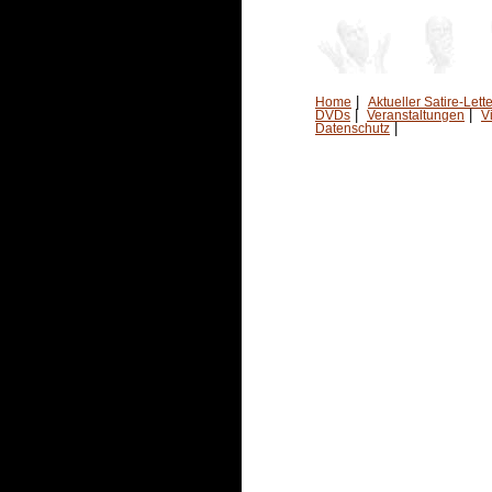
|
Home
Aktueller Satire-Lette
|
|
DVDs
Veranstaltungen
V
|
Datenschutz