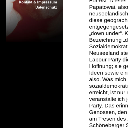
Forrest. Dieses
Kontakt & Impressum
Papatowai, also
Datenschutz
neuseeländisch
diese geographi
entgegengesetz
„down under“. K
Bezeichnung „d
Sozialdemokrati
Neuseeland stel
Labour-Party di
Hoffnung; sie g
Ideen sowie ei
also. Was mich 
sozialdemokrat
erreicht, ist nu
veranstalte ich
Party. Das erin
Genossen, den W
am Tresen des „
Schöneberger S